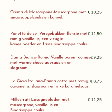
€ 10,25
Crema di Mascarpone-Mascarpone met
sinaasappelcoulis en kaneel.
€ 11,50
Panetto dolce- Versgebakken flensje met
romig vanille-ijs, een vleugje
kaneelpoeder en frisse sinaasappelcoulis.
€ 9,25
Dama Bianca-Romig Vanille boren roomijs
met warme chocoladesaus en en
slagroom.
€ 8,75
La Gioia Italiana-Panna cotta met romig
caramelijs, slagroom en rijke karamelsaus.
€ 11,25
Millestrati-Lasagnebladen met
mascarpone, vanille-ijs en
Sinaasappelcoulis.