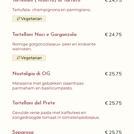
€ 24,75
Tortelloni ( Risotto) al Tartufo
Tartufata- champignons en parmigiano.
Vegetarian
€ 24,75
Tortelloni Noci e Gorgonzola
Romige gorgonzolasaus- peer en krokante
walnoten.
Vegetarian
€ 25,75
Nostalgia di OG
Matassine met gebakken ossenhaas-
parmaham en basilicumpesto.
€ 25,75
Tortelloni del Prete
Gevulde verse pasta met kalfsvlees en
zongedroogde tomaat in tomatenpestosaus.
€ 25,75
Separosa