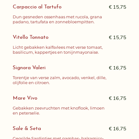
€ 15,75
Carpaccio al Tartufo
Dun gesneden ossenhaas met rucola, grana
padano, tartufata en zonnebloempitten.
€ 15,75
Vitello Tonnato
Licht gebakken kalfsvlees met verse tomaat,
basilicum, kappertjes en tonijnmayonaise.
€ 16,75
Signora Valeri
Torentje van verse zalm, avocado, venkel, dille,
olijfolie en citroen.
€ 16,75
Mare Vivo
Gebakken zeevruchten met knoflook, limoen
en peterselie.
€ 16,75
Sale & Seta
Gegrilde Sardintjes met gambas- balsamico-