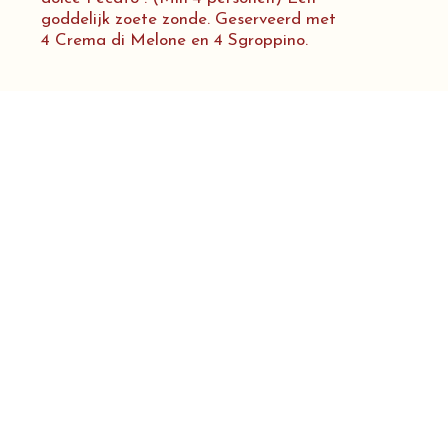
goddelijk zoete zonde. Geserveerd met
4 Crema di Melone en 4 Sgroppino.
DESSERTWIJNEN
€ 7,00
Visciolo
Zoete, verfijnde dessertwijn met intense aroma’s
van kersen en Montepulciano druiven. Perfect
€ 7,00
Filari Primitivo
Zoete dessertwijn gemaakt van Primitivo-
druiven, met intense aroma’s van rijp rood fruit,
een rijke smaak en een zachte, langdurige