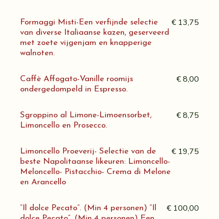
€ 13,75
Formaggi Misti-Een verfijnde selectie
van diverse Italiaanse kazen, geserveerd
met zoete vijgenjam en knapperige
walnoten.
€ 8,00
Caffè Affogato-Vanille roomijs
ondergedompeld in Espresso.
€ 8,75
Sgroppino al Limone-Limoensorbet,
Limoncello en Prosecco.
€ 19,75
Limoncello Proeverij- Selectie van de
beste Napolitaanse likeuren: Limoncello-
Meloncello- Pistacchio- Crema di Melone
en Arancello
€ 100,00
“Il dolce Pecato”. (Min 4 personen) “Il
dolce Pecato”. (Min 4 personen) Een